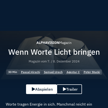
ALPHAVISION
Magazin
Wenn Worte Licht bringen
Magazin vom
7. / 8. Dezember 2024
30 Min
Pascal Hirschi
Samuel Urech
Agentur C
Peter Stucki
Abspielen
Trailer
Worte tragen Energie in sich. Manchmal reicht ein