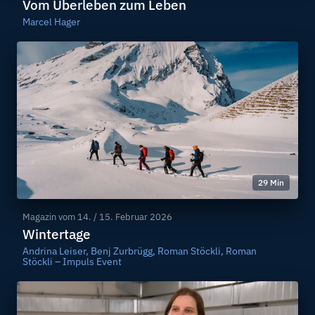
Vom Überleben zum Leben
Marcel Hager
29 Min
Magazin vom
14. / 15. Februar 2026
Wintertage
Andrina Leiser, Benj Zurbrügg, Roman Stöckli, Roman
Stöckli – Impuls Event