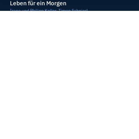
Leben für ein Morgen
Irene und Philipp Keller, Timon Schnierl
30 Min
Sommermagazin vom
23. / 24. Juli 2022
Sinnsuche - Blick in die Sterne