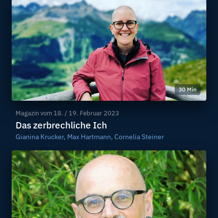
30 Min
Magazin vom
18. / 19. Februar 2023
Das zerbrechliche Ich
Gianina Krucker, Max Hartmann, Cornelia Steiner