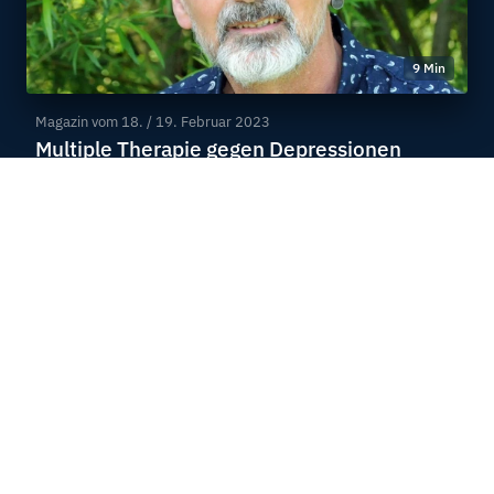
9 Min
Magazin vom
18. / 19. Februar 2023
Multiple Therapie gegen Depressionen
Max Hartmann
Sendung: Das zerbrechliche Ich
13 Min