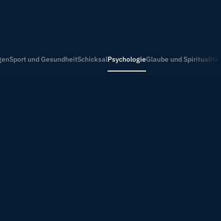
gen
Sport und Gesundheit
Schicksal
Psychologie
Glaube und Spiritualität