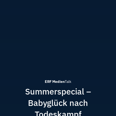
ERF Medien
Talk
Summerspecial –
Babyglück nach
Todeskampf