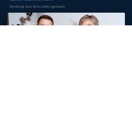
Sendung: Aus dem Leben gerissen
Talk vom
8. / 9. März 2025
«Hilfe, mein Kind ist drogensüchtig!»
Joel und Franziska Buob