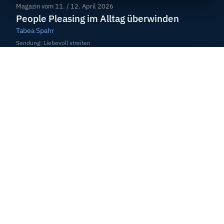
Magazin vom
11. / 12. April 2026
People Pleasing im Alltag überwinden
Tabea Spahr
Sendung: Liebevoll streiten
11 Min
Magazin vom
11. / 12. April 2026
Früher haben wir heftig gestritten
Jackie und Bob Götzer
Sendung: Liebevoll streiten