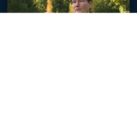
14 Min
Magazin vom
11. / 12. November 2023
Weiterleben, wenn die Frau stirbt
Martin S.
Sendung: Wenn der Partner stirbt