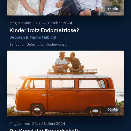
16 Min
Magazin vom
26. / 27. Oktober 2024
Kinder trotz Endometriose?
Deborah & Martin Habicht
Sendung: (Un)erfüllter Kinderwunsch
30 Min
Magazin vom
22. / 23. Juni 2024
Die Kunst der Freundschaft