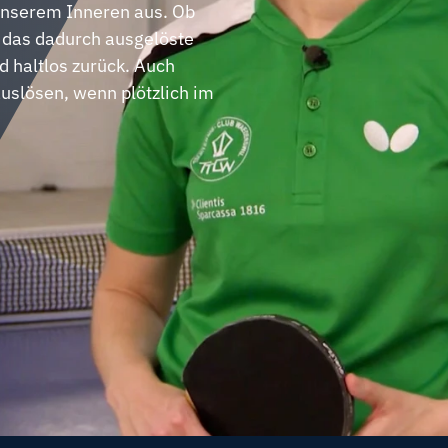
unserem Inneren aus. Ob
– das dadurch ausgelöste
d haltlos zurück. Auch
uslösen, wenn plötzlich im