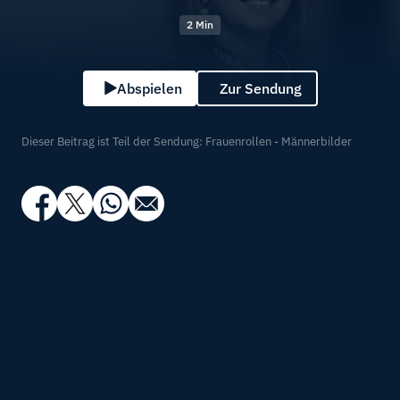
2 Min
Abspielen
Zur Sendung
Dieser Beitrag ist Teil der Sendung: Frauenrollen - Männerbilder