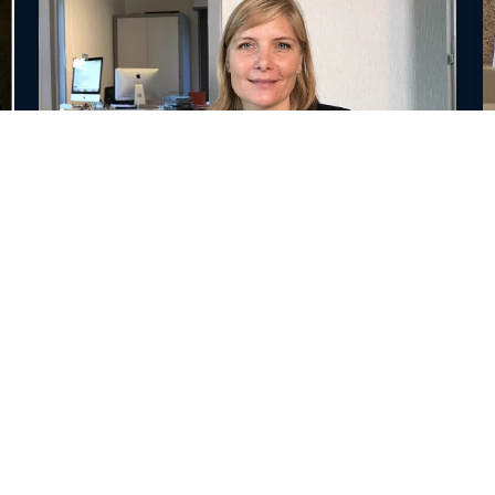
10 Min
Magazin vom
1. / 2. Dezember 2018
Bericht REPR
FENSTER ZUM SONNTAG erhält kein Geld au