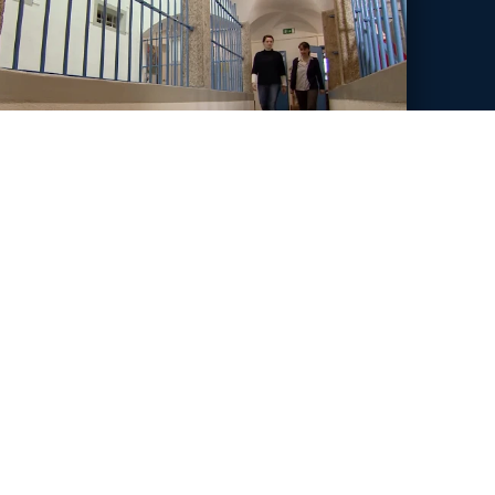
9 Min
Magazin vom
1. / 2. Dezember 2018
Beitrag Restaurative Justiz
s dem