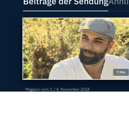
Beiträge der Sendung
Ähnli
7 Min
Magazin vom
3. / 4. November 2018
Beitrag Çağdaş Güngör