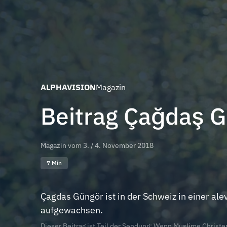
ALPHAVISION
Magazin
Beitrag Çağdaş 
Magazin vom
3. / 4. November 2018
7 Min
Çagdas Güngör ist in der Schweiz in einer ale
aufgewachsen.
Dieser Beitrag ist Teil der Sendung: Wenn Muslime Christ