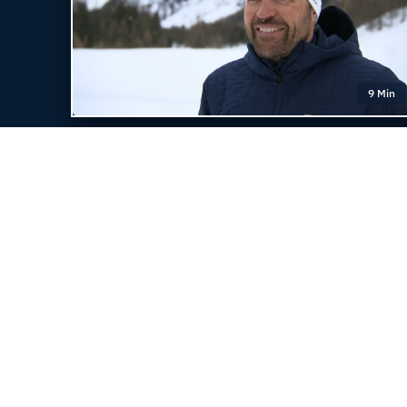
9 Min
Magazin vom
17. / 18. Februar 2024
Trainiert Nachwuchsathleten im
Biathlon
Christoph Schäfli
Persönlichkeiten & Be