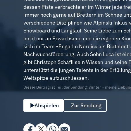
dessen Piste verbrachte er im Winter jede frei
immer noch gerne auf Brettern im Schnee un
verschiedene Disziplinen wie Alpinski inklus
Snowboard und Langlauf. Seine Liebe zum Sch
nicht nur an Erwachsene und die eigenen Kind
sich im Team «Engadin Nordic» als Biathlontra
Nachwuchsförderung. Auch Sohn Luca ist einer
gibt Christoph Schäfli sein Wissen und seine
unterstützt die jungen Talente in der Erfüllun
Weltspitze aufzuschliessen.
Dieser Beitrag ist Teil der Sendung: Winter – meine Lieblin
Abspielen
Zur Sendung