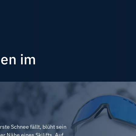
en im
ste Schnee fällt, blüht sein
er Nähe eines Skilifts. Auf