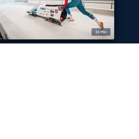
12 Min
Magazin vom
17. / 18. Februar 2024
Wie ich zum Bobfahren kam
Melanie Hasler