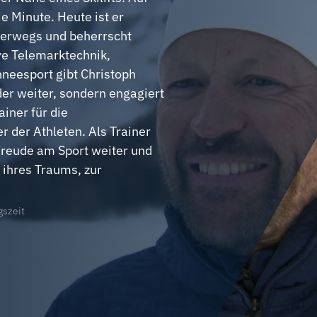
e Minute. Heute ist er
terwegs und beherrscht
ive Telemarktechnik,
neesport gibt Christoph
er weiter, sondern engagiert
iner für die
 der Athleten. Als Trainer
 Freude am Sport weiter und
g ihres Traums, zur
gszeit