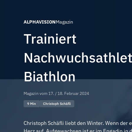
ALPHAVISION
Magazin
Trainiert
Nachwuchsathlet
Biathlon
Magazin vom
17. / 18. Februar 2024
9 Min
Christoph Schäfli
Christoph Schäfli liebt den Winter. Wenn der er
Herz auf. Aufgewachsen ist er im Engadin in d