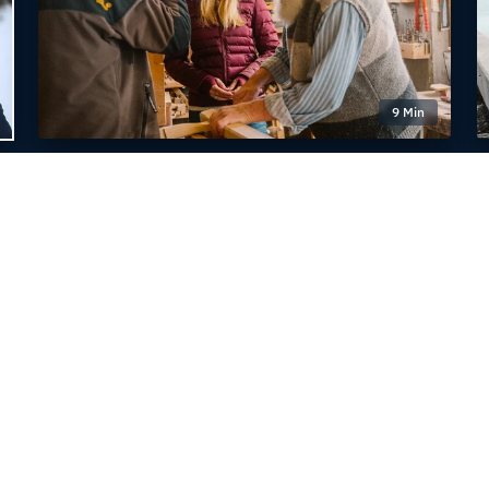
9 Min
Magazin vom
17. / 18. Februar 2024
Besuch beim
Hornschlittenbauer
Hans Burgener
iträge