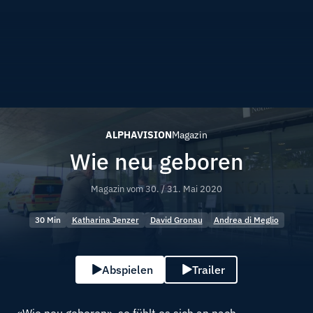
ALPHAVISION
Magazin
Wie neu geboren
Magazin vom
30. / 31. Mai 2020
30 Min
Katharina Jenzer
David Gronau
Andrea di Meglio
Abspielen
Trailer
«Wie neu geboren», so fühlt es sich an nach